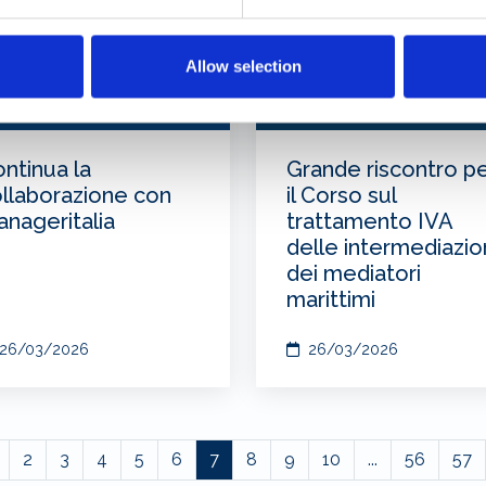
Allow selection
ntinua la
Grande riscontro p
llaborazione con
il Corso sul
nageritalia
trattamento IVA
delle intermediazio
dei mediatori
marittimi
26/03/2026
26/03/2026
2
3
4
5
6
7
8
9
10
...
56
57