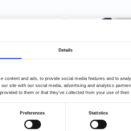
Details
crizioni ancora
Corte di Giustizia
erte per gli
Europea: project
e content and ads, to provide social media features and to analy
sociati al Workshop
financing e prelazi
 our site with our social media, advertising and analytics partn
l prossimo 9 aprile
del promotore
 provided to them or that they’ve collected from your use of their
Preferences
Statistics
31/03/2026
31/03/2026