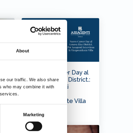
About
Nuovo Career Day al
Genova Blue District.:
se our traffic. We also share
one
per Assagenti
ers who may combine it with
interviena la
 services.
Vicepresidente Villa
Marketing
30/03/2026