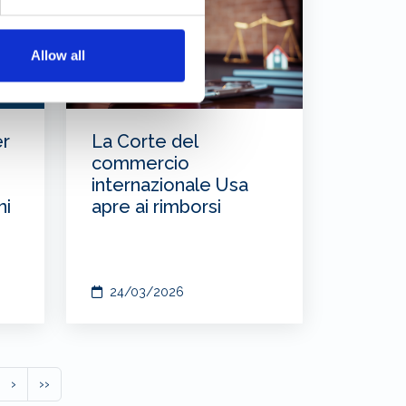
Allow all
er
La Corte del
commercio
internazionale Usa
ni
apre ai rimborsi
24/03/2026
›
››