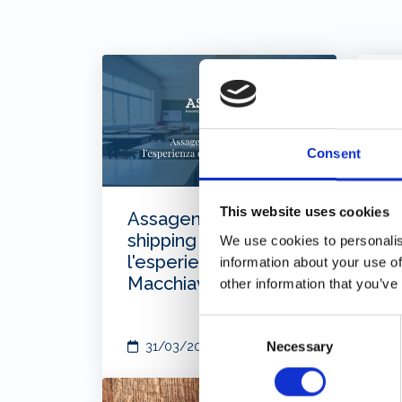
Consent
This website uses cookies
Assagenti porta lo
Is
shipping nelle scuole:
ap
We use cookies to personalis
l'esperienza di Enrica
as
information about your use of
Macchiavello
de
other information that you’ve
Consent
Necessary
31/03/2026
Selection