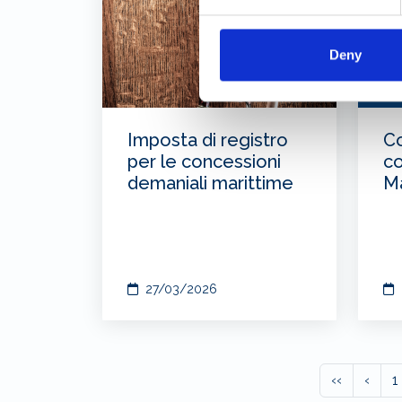
Deny
Imposta di registro
Co
per le concessioni
co
demaniali marittime
Ma
27/03/2026
‹‹
‹
1