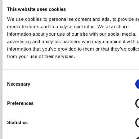
This website uses cookies
We use cookies to personalise content and ads, to provide s
media features and to analyse our traffic. We also share
information about your use of our site with our social media,
advertising and analytics partners who may combine it with o
Il Consigliere Demarchi incontra il
information that you’ve provided to them or that they’ve colle
Consolato Generale britannico
from your use of their services.
15/06/2026
Consent
Necessary
Selection
Preferences
Statistics