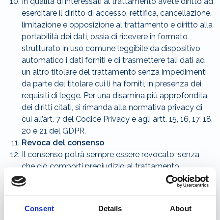
In qualità di interessati al trattamento avete diritto ad
esercitare il diritto di accesso, rettifica, cancellazione,
limitazione e opposizione al trattamento e diritto alla
portabilità dei dati, ossia di ricevere in formato
strutturato in uso comune leggibile da dispositivo
automatico i dati forniti e di trasmettere tali dati ad
un altro titolare del trattamento senza impedimenti
da parte del titolare cui li ha forniti, in presenza dei
requisiti di legge. Per una disamina più approfondita
dei diritti citati, si rimanda alla normativa privacy di
cui all’art. 7 del Codice Privacy e agli artt. 15, 16, 17, 18,
20 e 21 del GDPR.
Revoca del consenso
Il consenso potrà sempre essere revocato, senza
che ciò comporti pregiudizio al trattamento
effettuato nel periodo anteriore rispetto alla revoca
stessa. In caso di violazione, Lei ha il diritto di
proporre reclamo alla competente Autorità di
Consent
Details
About
Controllo.