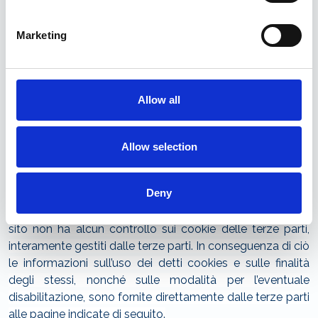
utilizzo di alcune funzioni del sito stesso. Le istruzioni per
la disabilitazione dei cookies si trovano alle seguenti
Marketing
pagine web:
Mozilla Firefox
–
Microsoft Internet
Explorer
–
Microsoft Edge
–
Google
Allow all
Chrome
– Opera –
Apple
Safari
Cookie terze parti
Allow selection
Il presente sito funge anche da intermediario per cookies
di terze parti, utilizzati per poter fornire ulteriori servizi e
Deny
funzionalità ai visitatori e per migliorare l’uso del sito
stesso, come i pulsanti per i social, oppure video. Questo
sito non ha alcun controllo sui cookie delle terze parti,
interamente gestiti dalle terze parti. In conseguenza di ciò
le informazioni sull’uso dei detti cookies e sulle finalità
degli stessi, nonché sulle modalità per l’eventuale
disabilitazione, sono fornite direttamente dalle terze parti
alle pagine indicate di seguito.