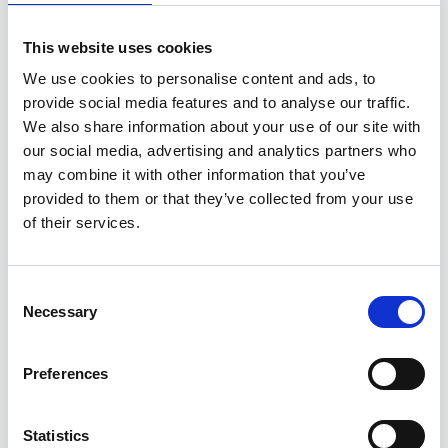
Per ulteriori delucidazioni circa la presente informativa o
This website uses cookies
su qualsiasi tematica privacy, o nel caso in cui desideriate
esercitare i Vostri diritti o revocare il Vostro consenso,
We use cookies to personalise content and ads, to
potrete rivolgerVi all’indirizzo di posta elettronica
provide social media features and to analyse our traffic.
info@assagenti.it
We also share information about your use of our site with
our social media, advertising and analytics partners who
Luogo del trattamento
may combine it with other information that you’ve
I dati raccolti dal sito sono trattati presso la sede del
provided to them or that they’ve collected from your use
Titolare del Trattamento, e presso il datacenter del web
of their services.
Hosting. Il web hosting si trova nello Spazio Economico
Europeo e agisce in conformità delle norme europee.
Consent
Disabilitazione Cookie
Necessary
Selection
I cookies sono collegati al browser utilizzato e
POSSONO ESSERE DISABILITATI DIRETTAMENTE DAL
Preferences
BROWSER, così rifiutando/revocando il consenso all’uso
dei cookies. Occorre tenere presente che la
Statistics
disabilitazione dei cookies potrebbe impedire il corretto