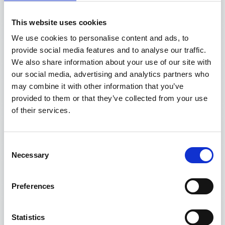
Cosulich
Antonio
This website uses cookies
We use cookies to personalise content and ads, to
Marzo 1992 / Marzo 1996
provide social media features and to analyse our traffic.
Negri
Luigi
We also share information about your use of our site with
our social media, advertising and analytics partners who
Marzo 1988 / Marzo 1992
may combine it with other information that you’ve
Cignolini
Marcello
provided to them or that they’ve collected from your use
of their services.
Maggio 1984 / Marzo 1988
Scerni
Enrico
Consent
Necessary
Selection
Maggio 1980 / Maggio 1984
Menada
Alfonso
Preferences
Luglio 1977 / Maggio 1980
Statistics
Montale
Renzo