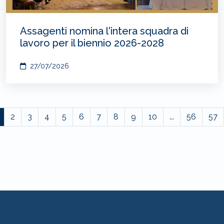
Assagenti nomina l'intera squadra di
lavoro per il biennio 2026-2028
27/07/2026
2
3
4
5
6
7
8
9
10
...
56
57