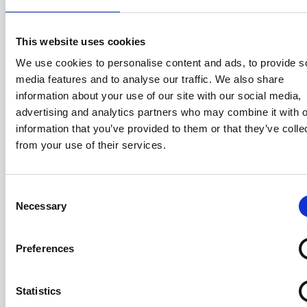
This website uses cookies
We use cookies to personalise content and ads, to provide s
media features and to analyse our traffic. We also share
information about your use of our site with our social media,
advertising and analytics partners who may combine it with o
information that you’ve provided to them or that they’ve colle
from your use of their services.
Compravendita di navi e il nuovo
“SALEFORM 2025”: prime note
Consent
sistematiche
Necessary
Selection
31/07/2026
Preferences
Statistics