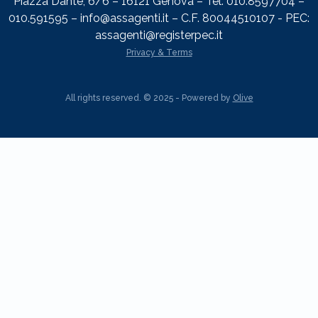
Piazza Dante, 6/6 – 16121 Genova – Tel: 010.8597704 –
010.591595 – info@assagenti.it – C.F. 80044510107 - PEC:
assagenti@registerpec.it
Privacy & Terms
All rights reserved. © 2025 - Powered by
Olive