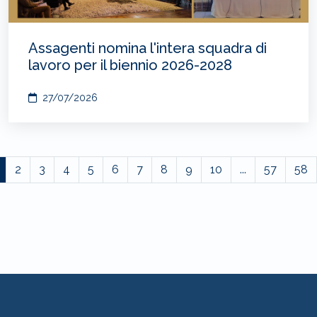
Assagenti nomina l'intera squadra di
lavoro per il biennio 2026-2028
27/07/2026
2
3
4
5
6
7
8
9
10
...
57
58