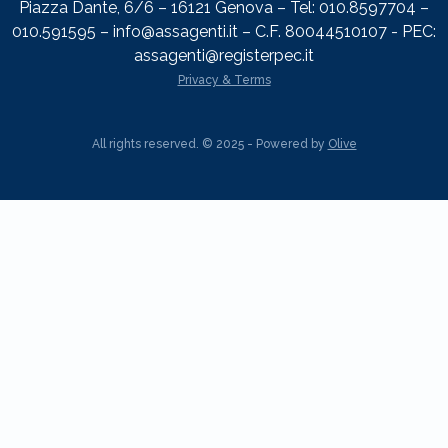
Piazza Dante, 6/6 – 16121 Genova – Tel: 010.8597704 –
010.591595 – info@assagenti.it – C.F. 80044510107 - PEC:
assagenti@registerpec.it
Privacy & Terms
All rights reserved. © 2025 - Powered by
Olive