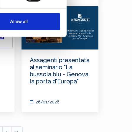
Allow all
Assagenti presentata
al seminario "La
bussola blu - Genova,
la porta d'Europa"
26/01/2026
›
››