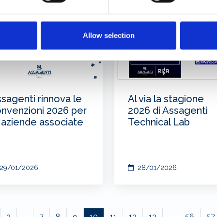
Allow selection
sagenti rinnova le
Al via la stagione
nvenzioni 2026 per
2026 di Assagenti
 aziende associate
Technical Lab
29/01/2026
28/01/2026
2
...
7
8
9
10
11
12
13
...
56
57