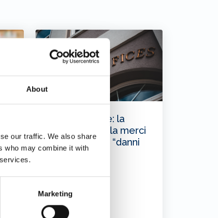
About
Assicurazione: la
nuova clausola merci
se our traffic. We also share
che esclude i “danni
ers who may combine it with
cyber puri”
 services.
Marketing
30/01/2026