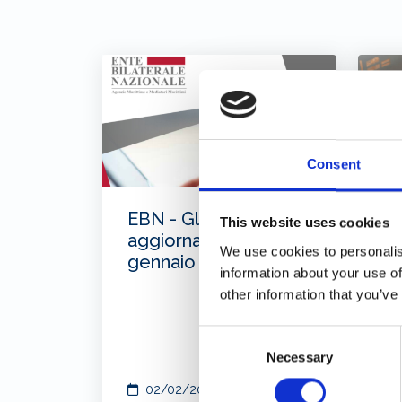
Consent
EBN - Gli
La
This website uses cookies
aggiornamenti di
im
We use cookies to personalis
gennaio 2026
ba
information about your use of
es
other information that you’ve
li
fi
Consent
da
Necessary
Selection
02/02/2026