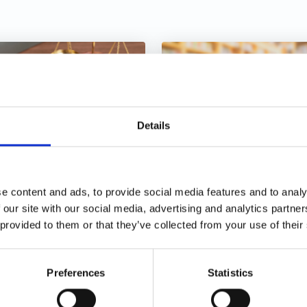
Details
voratori marittimi
Cybersicurezza –
barcati su navi
Recenti novità
e content and ads, to provide social media features and to analy
ttenti bandiera
normative
 our site with our social media, advertising and analytics partn
tera: computo del
 provided to them or that they’ve collected from your use of their
mite dei 183 giorni ai
ni dell’esclusione
lla base imponibile
Preferences
Statistics
30/01/2026
30/01/2026