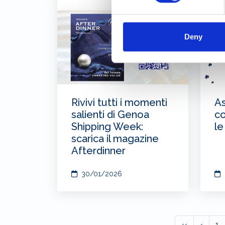
Deny
Rivivi tutti i momenti
As
salienti di Genoa
co
Shipping Week:
le
scarica il magazine
Afterdinner
30/01/2026
‹‹
‹
1