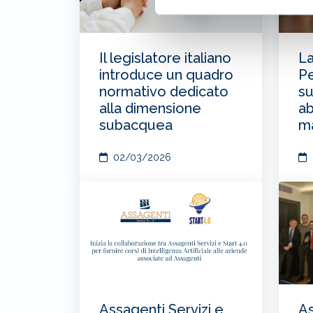
Il legislatore italiano
La
introduce un quadro
P
normativo dedicato
su
alla dimensione
ab
subacquea
ma
02/03/2026
Assagenti Servizi e
As