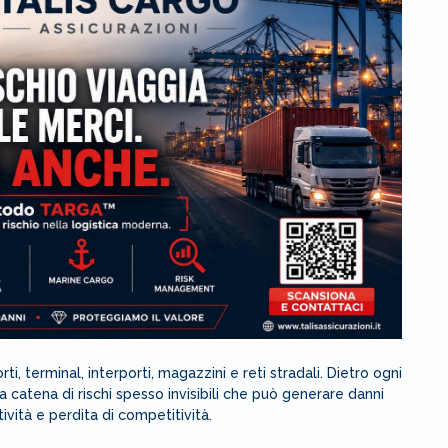
i, terminal, interporti, magazzini e reti stradali. Dietro ogni
 catena di rischi spesso invisibili che può generare danni
tività e perdita di competitività.