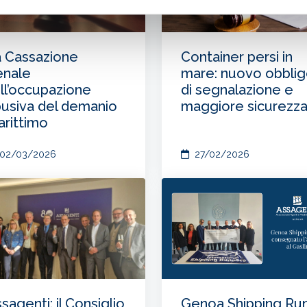
 Cassazione
Container persi in
enale
mare: nuovo obbli
ll’occupazione
di segnalazione e
usiva del demanio
maggiore sicurezz
rittimo
02/03/2026
27/02/2026
Genoa Shipping Run
sagenti: il Consiglio