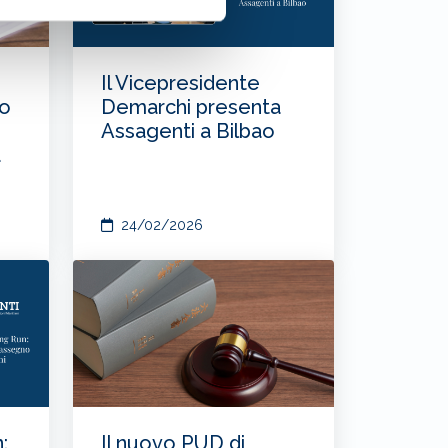
Il Vicepresidente
go
Demarchi presenta
Assagenti a Bilbao
a
24/02/2026
:
Il nuovo PUD di