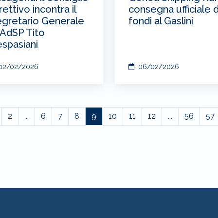
consegna ufficiale 
rettivo incontra il
fondi al Gaslini
gretario Generale
 AdSP Tito
spasiani
12/02/2026
06/02/2026
2
...
6
7
8
9
10
11
12
...
56
57