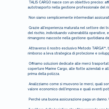
TALIS CARGO nasce con un obiettivo preciso: affi
autotrasporto nella gestione professionale del ris
Non siamo semplicemente intermediari assicurativi
Grazie all'esperienza maturata nel settore dei trasp
del rischio, individuando vulnerabilità operative,
rimangono nascoste nella gestione quotidiana dell
Attraverso il nostro esclusivo Metodo TARGA™, t
rimborso a leva strategica di protezione e svilup
Offriamo soluzioni dedicate alle merci trasportate
coperture Marine Cargo, alle flotte aziendali e alla
prima della polizza.
Analizziamo come si muovono le merci, quali sono i
valore economico dell'impresa e quali eventi pot
Perché una buona assicurazione paga un danno. Un