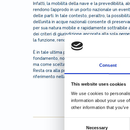
Infatti, la mobilità della nave e la prevedibilità, 
rendono l’approdo in un porto nazionale un event
delle parti. In tale contesto, peraltro, la possibilit
dell’unità in acque nazionali consente di preservar
per sua natura mobile e rapidamente sottraibile a
dei criteri di giurisdizione ancorata alla sola
perpet
la funzione, rendendo l’intervento cautelare tardi
È in tale ultima prospettiva che la soluzione ado
fondamento, non tanto come semplice operazione
ma come scelta che valorizza la funzionalità concr
Consent
Resta ora alla prassi applicativa verificare se la
riferimento nella materia del sequestro navale.
This website uses cookies
We use cookies to personalis
information about your use of
other information that you’ve
Consent
Necessary
Selection