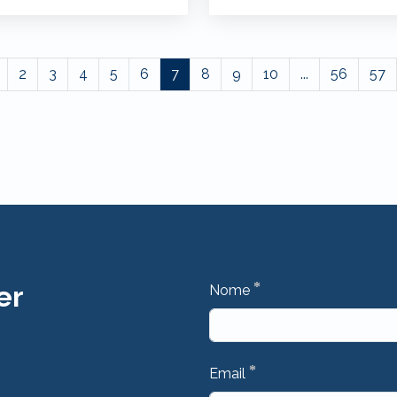
2
3
4
5
6
7
8
9
10
...
56
57
*
er
Nome
*
Email