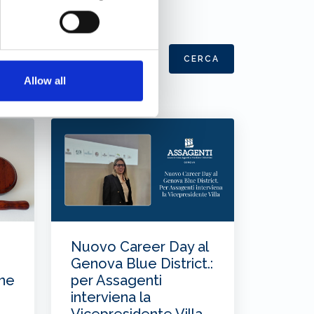
CERCA
Allow all
Nuovo Career Day al
Genova Blue District.:
one
per Assagenti
interviena la
Vicepresidente Villa