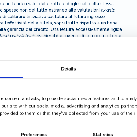
almeno tendenziale, delle rotte e degli scali della stessa
o spesso non del tutto estraneo alle valutazioni
ex ante
à di calibrare l’iniziativa cautelare al futuro ingresso
e l’effettività della tutela, soprattutto rispetto a un bene
lla garanzia del credito. Una lettura eccessivamente rigida
uatio iurisdictionis
rischierebbe, invece, di comprometterne
vo o inefficace.
ttata dal Tribunale di Ravenna sembra trovare il proprio
 di bilanciamento astratto tra esigenze contrapposte,
eta e l’effettività della tutela cautelare.
Details
 suddetta impostazione potrà consolidarsi come criterio di
e content and ads, to provide social media features and to analy
 our site with our social media, advertising and analytics partn
 provided to them or that they’ve collected from your use of their
Preferences
Statistics