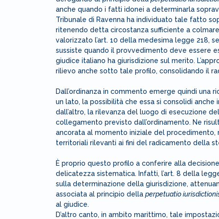
anche quando i fatti idonei a determinarla sopravv
Tribunale di Ravenna ha individuato tale fatto sop
ritenendo detta circostanza sufficiente a colmare l’
valorizzato l’art. 10 della medesima legge 218, sec
sussiste quando il provvedimento deve essere eseg
giudice italiano ha giurisdizione sul merito. L’ap
rilievo anche sotto tale profilo, consolidando il r
Dall’ordinanza in commento emerge quindi una ricos
un lato, la possibilità che essa si consolidi anche 
dall’altro, la rilevanza del luogo di esecuzione d
collegamento previsto dall’ordinamento. Ne risul
ancorata al momento iniziale del procedimento, 
territoriali rilevanti ai fini del radicamento della s
È proprio questo profilo a conferire alla decisione
delicatezza sistematica. Infatti, l’art. 8 della l
sulla determinazione della giurisdizione, attenua
associata al principio della
perpetuatio iurisdictioni
al giudice.
D’altro canto, in ambito marittimo, tale impostaz