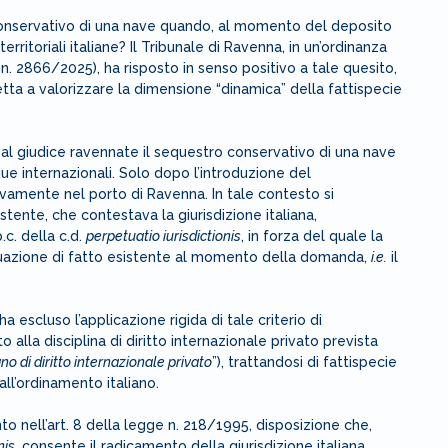
 conservativo di una nave quando, al momento del deposito
erritoriali italiane? Il Tribunale di Ravenna, in un’ordinanza
. 2866/2025), ha risposto in senso positivo a tale quesito,
iretta a valorizzare la dimensione “dinamica” della fattispecie
 al giudice ravennate il sequestro conservativo di una nave
ue internazionali. Solo dopo l’introduzione del
vamente nel porto di Ravenna. In tale contesto si
stente, che contestava la giurisdizione italiana,
p.c. della c.d.
perpetuatio iurisdictionis
, in forza del quale la
situazione di fatto esistente al momento della domanda,
i.e.
il
a escluso l’applicazione rigida di tale criterio di
 alla disciplina di diritto internazionale privato prevista
no di diritto internazionale privato
”), trattandosi di fattispecie
all’ordinamento italiano.
 nell’art. 8 della legge n. 218/1995, disposizione che,
nis
, consente il radicamento della giurisdizione italiana