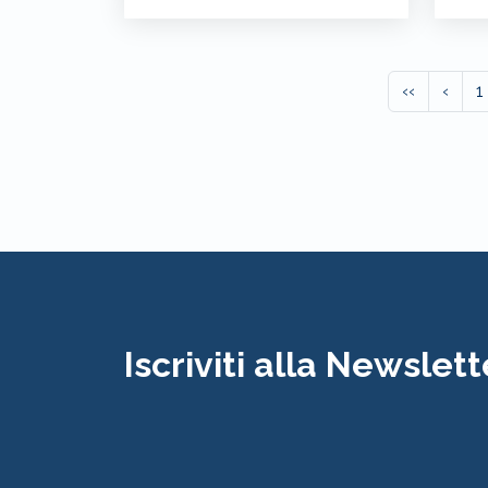
‹‹
‹
1
Iscriviti alla Newslett