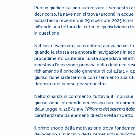
Può un giudice italiano autorizzare il sequestro
del ricorso, la nave non si trova (ancora) in acque t
abbastanza recente del 29 dicembre 2025 (cron. n
offrendo una lettura dei criteri di giurisdizione d
in questione.
Nel caso esaminato, un creditore aveva richiesto
quando la stessa era ancora in navigazione in acq
procedimento cautelare, l’unità approdava effetti
innestava l’eccezione primaria della debitrice resi
richiamando il principio generale di cui all’art. 5 c.
giurisdizione si determina con riferimento alla 
deposito del ricorso per sequestro.
Nell’ordinanza in commento, tuttavia, il Tribunale h
giurisdizione, ritenendo necessario fare riferimento
dalla legge n. 218/1995 (“
Riforma del sistema italia
caratterizzata da elementi di estraneità rispetto 
Il primo snodo della motivazione trova fondamento
derogando al principio della
perpetuatio iurisdictio