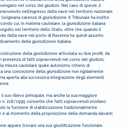
engano nel corso del giudizio. Nel caso di specie, il
ravvenuto nell’ingresso della nave nel territorio nazionale,
originaria carenza di giurisdizione. Il Tribunale ha inoltre
ondo cui, in materia cautelare, la giurisdizione italiana
uito nel territorio dello Stato, oltre che quando il
prodo della nave nel porto di Ravenna ha quindi assunto
adicamento della giurisdizione italiana.
truzione della giurisdizione articolata su due profili: da
in presenza di fatti sopravvenuti nel corso del giudizio;
ella misura cautelare quale autonomo criterio di
ta una concezione della giurisdizione non rigidamente
ma aperta alla successiva integrazione degli elementi
tessa.
 il suo rilievo principale, ma anche la sua maggiore
egge n. 218/1995 consente che fatti sopravvenuti incidano
ndo la funzione di stabilizzazione tradizionalmente
s
e al momento della proposizione della domanda davanti
ione appare trovare una sua giustificazione funzionale.