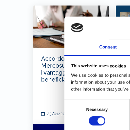
Consent
Accordo UE–
F
Mercosur: quali sono
As
This website uses cookies
i vantaggi e come
la
We use cookies to personalis
beneficiarne
information about your use of
other information that you’ve
Consent
Necessary
Selection
23/01/2026