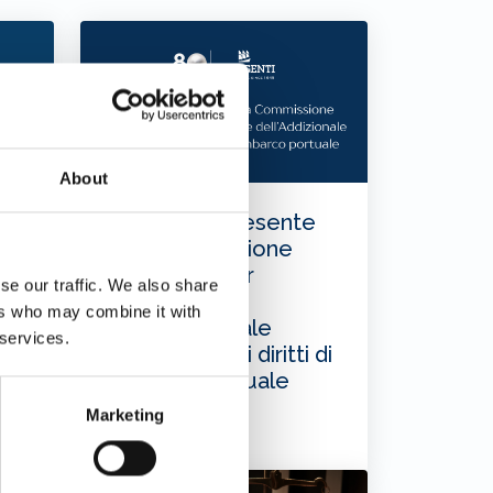
About
Assagenti presente
o
alla Commissione
Conciliare per
se our traffic. We also share
l’istituzione
ers who may combine it with
dell’Addizionale
 services.
Comunale sui diritti di
imbarco portuale
Marketing
05/01/2026