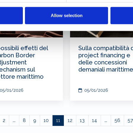
Allow selection
possibili effetti del
Sulla compatibilità 
arbon Border
project financing e
djustment
delle concessioni
echanism sul
demaniali marittim
ttore marittimo
05/01/2026
05/01/2026
2
...
8
9
10
11
12
13
14
...
56
57