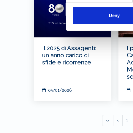
Deny
Il 2025 di Assagenti:
I 
un anno carico di
C
sfide e ricorrenze
A
M
se
05/01/2026
‹‹
‹
1