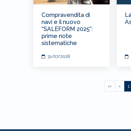
Compravendita di
La
navi e il nuovo
As
“SALEFORM 2025”:
prime note
sistematiche
31/07/2026
‹‹
‹
1