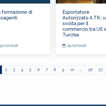
 formazione di
Esportatore
sagenti
Autorizzato A.TR.: 
svolta per il
commercio tra UE 
Turchia
31/07/2026
29/07/2026
2
3
4
5
6
7
8
9
10
...
56
57