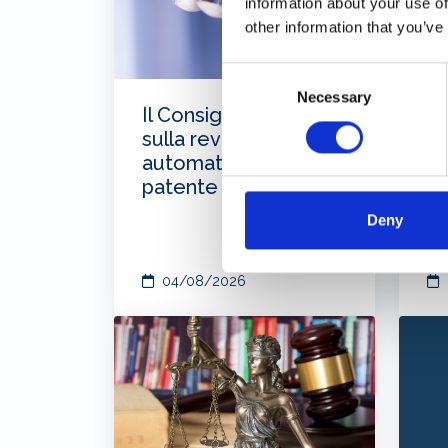
information about your use of
other information that you’ve
Consent
Necessary
Selection
Il Consiglio di Stato
EB
sulla revoca
ag
automatica della
lu
patente nautica
Deny
04/08/2026