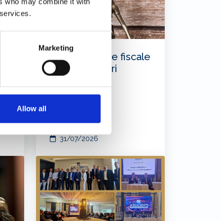
ers who may combine it with
 services.
Marketing
on
Nuovo regime fiscale
per i lavoratori
marittimi
er
Allow all
o
31/07/2026