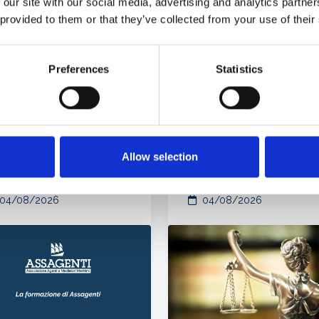
 our site with our social media, advertising and analytics partn
 provided to them or that they’ve collected from your use of their
Preferences
Statistics
N - Gli
ETS: cosa cambia c
giornamenti di
la proposta di
glio 2026
revisione della
Commissione Ue p
il settore del
Allow selection
trasporto marittim
04/08/2026
04/08/2026