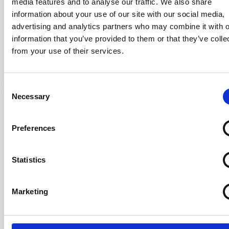
media features and to analyse our traffic. We also share
information about your use of our site with our social media,
advertising and analytics partners who may combine it with o
EBN - Gli aggiornamenti di aprile 2026
information that you’ve provided to them or that they’ve colle
from your use of their services.
07/05/2026
Consent
Necessary
Selection
Preferences
Statistics
Marketing
Youngster Shipping Summer Party