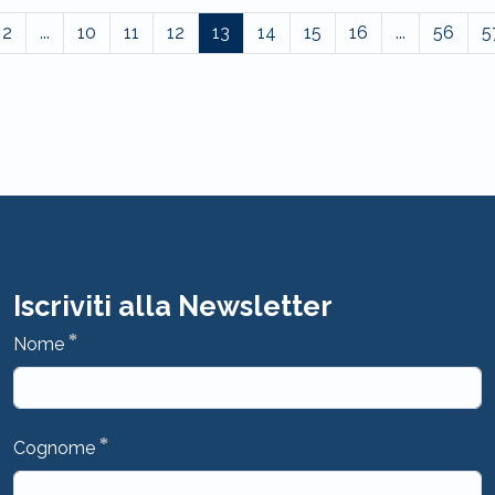
2
...
10
11
12
13
14
15
16
...
56
5
Iscriviti alla Newsletter
*
Nome
*
Cognome