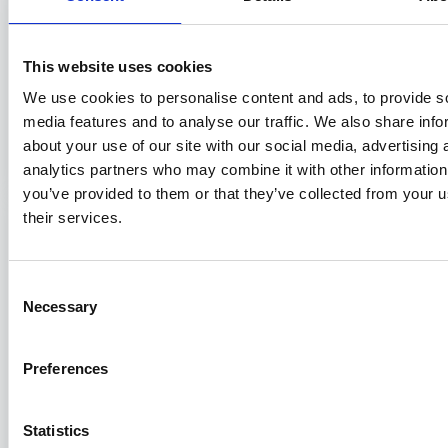
This website uses cookies
La limitazione del debito armatoriale:
We use cookies to personalise content and ads, to provide s
luci e ombre dell’istituto in Italia
media features and to analyse our traffic. We also share info
about your use of our site with our social media, advertising 
25/11/2025
analytics partners who may combine it with other information
you’ve provided to them or that they’ve collected from your u
their services.
Consent
Necessary
Selection
Preferences
Statistics