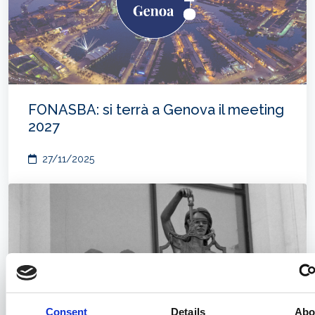
FONASBA: si terrà a Genova il meeting
2027
27/11/2025
Consent
Details
Abo