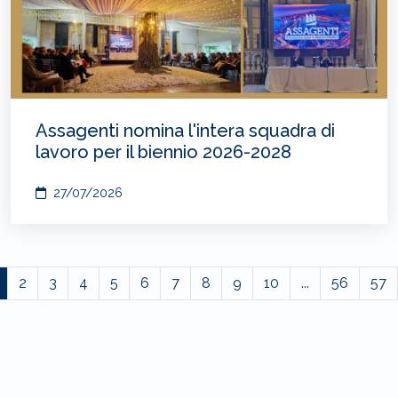
Assagenti nomina l'intera squadra di
lavoro per il biennio 2026-2028
27/07/2026
2
3
4
5
6
7
8
9
10
...
56
57