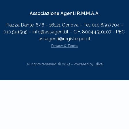
Associazione Agenti R.M.M.A.A.
Piazza Dante, 6/6 – 16121 Genova – Tel: 010.8597704 –
010.591595 – info@assagenti.it – C.F. 80044510107 - PEC:
assagenti@registerpec.it
Privacy & Terms
All rights reserved. © 2025 - Powered by
Olive