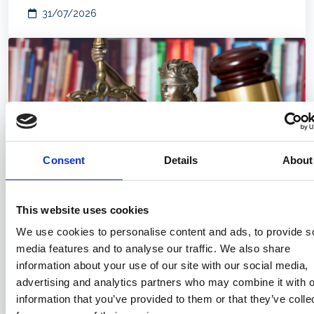
31/07/2026
Consent
Details
About
This website uses cookies
Compravendita di navi e il nuovo
We use cookies to personalise content and ads, to provide s
“SALEFORM 2025”: prime note
media features and to analyse our traffic. We also share
sistematiche
information about your use of our site with our social media,
advertising and analytics partners who may combine it with o
31/07/2026
information that you’ve provided to them or that they’ve colle