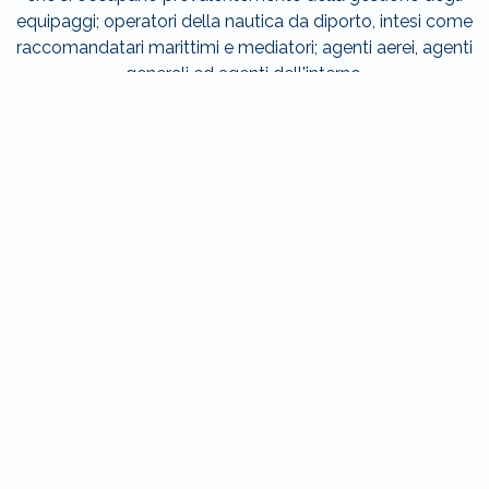
equipaggi; operatori della nautica da diporto, intesi come
raccomandatari marittimi e mediatori; agenti aerei, agenti
generali ed agenti dell'interno.
SCOPRI DI PIÙ
Eventi