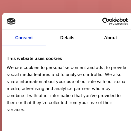
Consent
Details
About
Associazione Agenti e
This website uses cookies
We use cookies to personalise content and ads, to provide
Mediatori Marittimi
social media features and to analyse our traffic. We also
share information about your use of our site with our social
L'ASSOCIAZIONE DELLE AZIENDE CHE
media, advertising and analytics partners who may
OPERANO NEI DIVERSI SETTORI DELLO
combine it with other information that you’ve provided to
SHIPPING
them or that they’ve collected from your use of their
services.
Consent