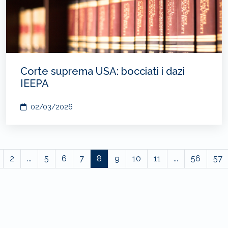
Corte suprema USA: bocciati i dazi
IEEPA
02/03/2026
2
...
5
6
7
8
9
10
11
...
56
57