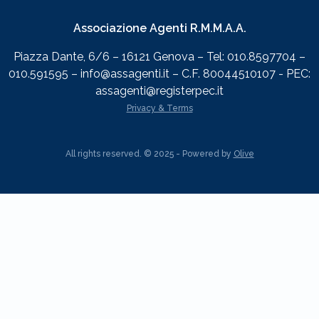
Associazione Agenti R.M.M.A.A.
Piazza Dante, 6/6 – 16121 Genova – Tel: 010.8597704 –
010.591595 – info@assagenti.it – C.F. 80044510107 - PEC:
assagenti@registerpec.it
Privacy & Terms
All rights reserved. © 2025 - Powered by
Olive