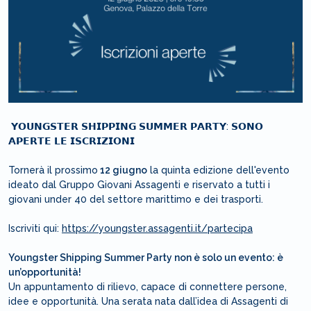
𝗬𝗢𝗨𝗡𝗚𝗦𝗧𝗘𝗥 𝗦𝗛𝗜𝗣𝗣𝗜𝗡𝗚 𝗦𝗨𝗠𝗠𝗘𝗥 𝗣𝗔𝗥𝗧𝗬: 𝗦𝗢𝗡𝗢
𝗔𝗣𝗘𝗥𝗧𝗘 𝗟𝗘 𝗜𝗦𝗖𝗥𝗜𝗭𝗜𝗢𝗡𝗜
Tornerà il prossimo
12 giugno
la quinta edizione dell'evento
ideato dal Gruppo Giovani Assagenti e riservato a tutti i
giovani under 40 del settore marittimo e dei trasporti.
Iscriviti qui:
https://youngster.assagenti.it/partecipa
Youngster Shipping Summer Party non è solo un evento: è
un’opportunità!
Un appuntamento di rilievo, capace di connettere persone,
idee e opportunità. Una serata nata dall’idea di Assagenti di