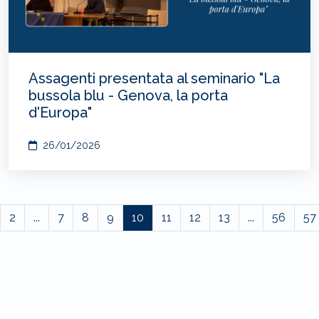
Assagenti presentata al seminario "La
bussola blu - Genova, la porta
d'Europa"
26/01/2026
2
...
7
8
9
10
11
12
13
...
56
57