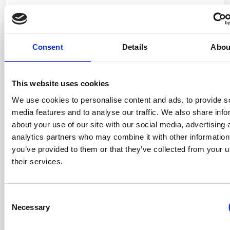
Consent
Details
Abou
This website uses cookies
We use cookies to personalise content and ads, to provide s
media features and to analyse our traffic. We also share info
about your use of our site with our social media, advertising 
analytics partners who may combine it with other information
Rivivi tutti i momenti salienti di Genoa
you’ve provided to them or that they’ve collected from your u
Shipping Week: scarica il magazine
their services.
Afterdinner
Consent
30/01/2026
Necessary
Selection