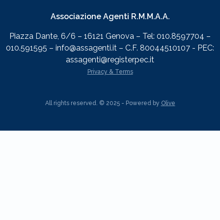
Associazione Agenti R.M.M.A.A.
Piazza Dante, 6/6 – 16121 Genova – Tel: 010.8597704 –
010.591595 – info@assagenti.it – C.F. 80044510107 - PEC:
assagenti@registerpec.it
Privacy & Terms
All rights reserved. © 2025 - Powered by
Olive