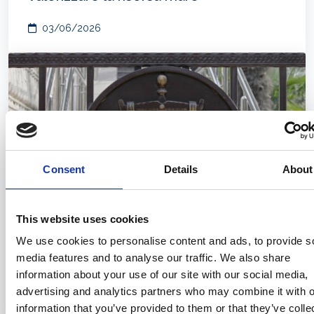
03/06/2026
Consent
Details
About
This website uses cookies
We use cookies to personalise content and ads, to provide s
Esenzione IVA, imbarcazioni da diporto
media features and to analyse our traffic. We also share
e trasferimento di residenza
information about your use of our site with our social media,
advertising and analytics partners who may combine it with o
29/05/2026
information that you’ve provided to them or that they’ve colle