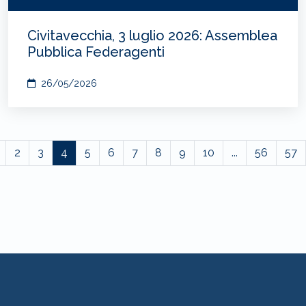
Civitavecchia, 3 luglio 2026: Assemblea
Pubblica Federagenti
26/05/2026
2
3
4
5
6
7
8
9
10
...
56
57