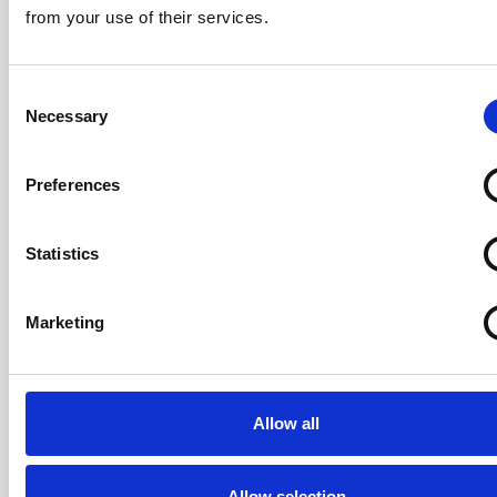
from your use of their services.
Consent
Necessary
Selection
Preferences
Statistics
Il TAR Lazio torna sulle concessioni
Marketing
balneari e sul project financing
29/05/2026
Allow all
Allow selection