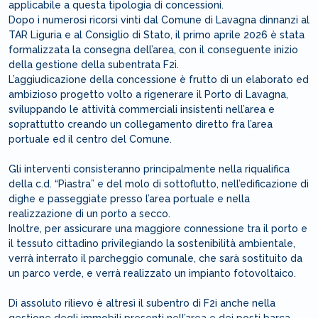
applicabile a questa tipologia di concessioni.
Dopo i numerosi ricorsi vinti dal Comune di Lavagna dinnanzi al
TAR Liguria e al Consiglio di Stato, il primo aprile 2026 è stata
formalizzata la consegna dell’area, con il conseguente inizio
della gestione della subentrata F2i.
L’aggiudicazione della concessione è frutto di un elaborato ed
ambizioso progetto volto a rigenerare il Porto di Lavagna,
sviluppando le attività commerciali insistenti nell’area e
soprattutto creando un collegamento diretto fra l’area
portuale ed il centro del Comune.
Gli interventi consisteranno principalmente nella riqualifica
della c.d. “Piastra” e del molo di sottoflutto, nell’edificazione di
dighe e passeggiate presso l’area portuale e nella
realizzazione di un porto a secco.
Inoltre, per assicurare una maggiore connessione tra il porto e
il tessuto cittadino privilegiando la sostenibilità ambientale,
verrà interrato il parcheggio comunale, che sarà sostituito da
un parco verde, e verrà realizzato un impianto fotovoltaico.
Di assoluto rilievo è altresì il subentro di F2i anche nella
gestione degli immobili presenti nell’area e dei posti barca,