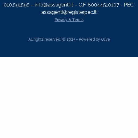
010.591595 – info@assagenti.it – C.F. 80044510107 - PEC:
assagenti@registerpec.it
Privacy & Terms
All rights reserved. © 2025 - Powered by
Olive