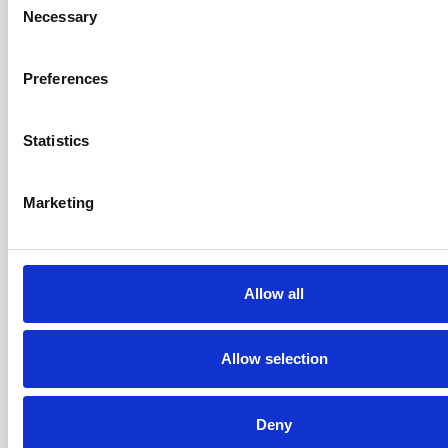
Necessary
Selection
Il Consiglio di Stato si pronuncia sulla
“guerra delle banane” del porto di
Preferences
Civitavecchia
29/03/2023
Statistics
Marketing
Allow all
Allow selection
Deny
Cassazione: l’IRBA è un tributo