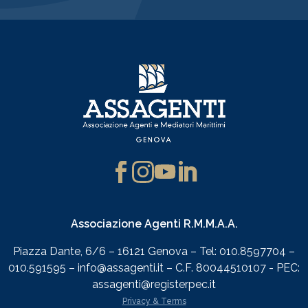
Associazione Agenti R.M.M.A.A.
Piazza Dante, 6/6 – 16121 Genova – Tel: 010.8597704 –
010.591595 – info@assagenti.it – C.F. 80044510107 - PEC:
assagenti@registerpec.it
Privacy & Terms