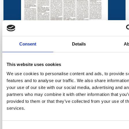
Il Presidente Pessina al Secolo XIX:
obiettivi, progetti e investimenti
Consent
Details
Ab
30/03/2023
This website uses cookies
We use cookies to personalise content and ads, to provide s
features and to analyse our traffic. We also share informatio
your use of our site with our social media, advertising and an
partners who may combine it with other information that you’
provided to them or that they’ve collected from your use of th
services.
Consent