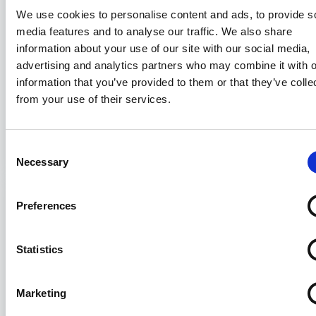
We use cookies to personalise content and ads, to provide s
media features and to analyse our traffic. We also share
information about your use of our site with our social media,
advertising and analytics partners who may combine it with o
Compravendita di navi e il nuovo
information that you’ve provided to them or that they’ve colle
“SALEFORM 2025”: prime note
from your use of their services.
sistematiche
Consent
31/07/2026
Necessary
Selection
Preferences
Statistics
Marketing