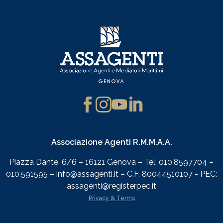
Associazione Agenti R.M.M.A.A.
Piazza Dante, 6/6 – 16121 Genova – Tel: 010.8597704 –
010.591595 – info@assagenti.it – C.F. 80044510107 - PEC:
assagenti@registerpec.it
Privacy & Terms