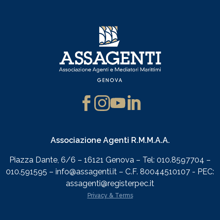
Associazione Agenti R.M.M.A.A.
Piazza Dante, 6/6 – 16121 Genova – Tel: 010.8597704 –
010.591595 – info@assagenti.it – C.F. 80044510107 - PEC:
assagenti@registerpec.it
Privacy & Terms