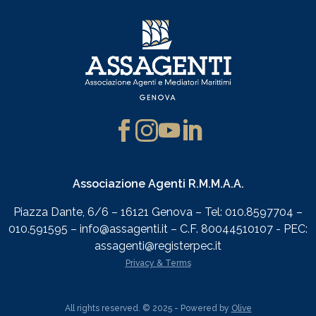
Associazione Agenti R.M.M.A.A.
Piazza Dante, 6/6 – 16121 Genova – Tel: 010.8597704 –
010.591595 – info@assagenti.it – C.F. 80044510107 - PEC:
assagenti@registerpec.it
Privacy & Terms
All rights reserved. © 2025 - Powered by
Olive