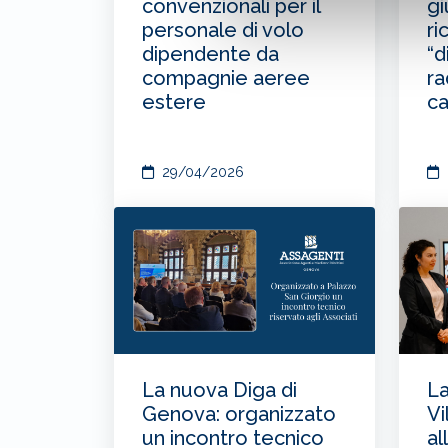
convenzionali per il
gi
personale di volo
ri
dipendente da
“d
compagnie aeree
r
estere
ca
29/04/2026
La nuova Diga di
La
Genova: organizzato
Vi
un incontro tecnico
al