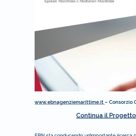
www.ebnagenziemarittime.it
– Consorzio 
Continua il Progett
EBN sta conducendo un’importante ricerca di t