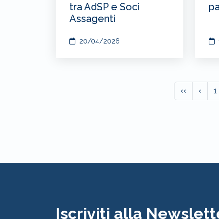
tra AdSP e Soci
pa
Assagenti
20/04/2026
‹‹
‹
1
Iscriviti alla Newslett