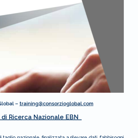
Global –
training@consorzioglobal.com
o di Ricerca Nazionale EBN
aglio nazionale, finalizzata a rilevare dati, fabbisogni