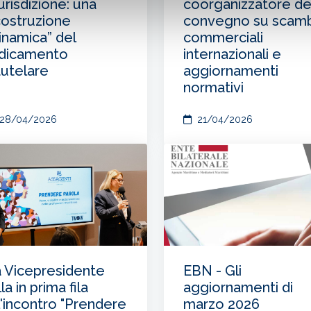
urisdizione: una
coorganizzatore de
costruzione
convegno su scamb
inamica” del
commerciali
adicamento
internazionali e
utelare
aggiornamenti
normativi
28/04/2026
21/04/2026
 Vicepresidente
EBN - Gli
lla in prima fila
aggiornamenti di
l'incontro "Prendere
marzo 2026