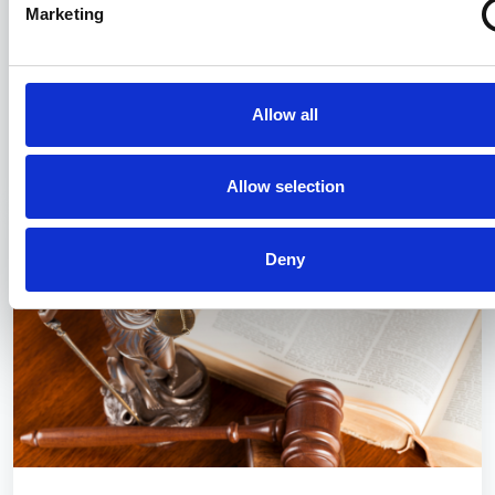
Marketing
Il Consiglio di Stato sui balneari: tra
principi di diritto europeo e interesse
pubblico
Allow all
02/07/2026
Allow selection
Deny