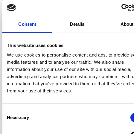
EBN - Gli aggiornamenti di aprile 2026
Consent
Details
About
07/05/2026
This website uses cookies
We use cookies to personalise content and ads, to provide s
media features and to analyse our traffic. We also share
information about your use of our site with our social media,
advertising and analytics partners who may combine it with o
information that you’ve provided to them or that they’ve colle
from your use of their services.
Consent
Necessary
Selection
Presidente Croce: un'analisi della
situazione attuale del porto di Genova