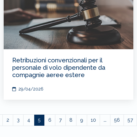
Retribuzioni convenzionali per il
personale di volo dipendente da
compagnie aeree estere
29/04/2026
2
3
4
5
6
7
8
9
10
...
56
57