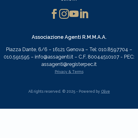
Associazione Agenti R.M.M.A.A.
Piazza Dante, 6/6 – 16121 Genova – Tel: 010.8597704 –
010.591595 – info@assagenti.it – C.F. 80044510107 - PEC:
assagenti@registerpec.it
Privacy & Terms
All rights reserved. © 2025 - Powered by
Olive