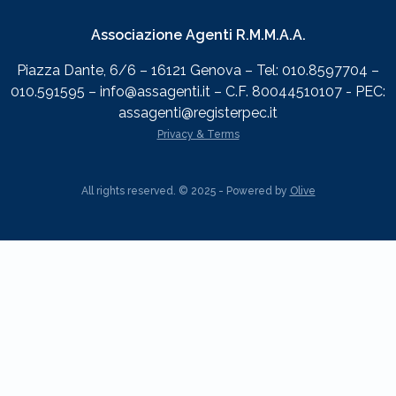
Associazione Agenti R.M.M.A.A.
Piazza Dante, 6/6 – 16121 Genova – Tel: 010.8597704 –
010.591595 – info@assagenti.it – C.F. 80044510107 - PEC:
assagenti@registerpec.it
Privacy & Terms
All rights reserved. © 2025 - Powered by
Olive