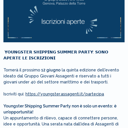
𝗬𝗢𝗨𝗡𝗚𝗦𝗧𝗘𝗥 𝗦𝗛𝗜𝗣𝗣𝗜𝗡𝗚 𝗦𝗨𝗠𝗠𝗘𝗥 𝗣𝗔𝗥𝗧𝗬: 𝗦𝗢𝗡𝗢
𝗔𝗣𝗘𝗥𝗧𝗘 𝗟𝗘 𝗜𝗦𝗖𝗥𝗜𝗭𝗜𝗢𝗡𝗜
Tornerà il prossimo
12 giugno
la quinta edizione dell'evento
ideato dal Gruppo Giovani Assagenti e riservato a tutti i
giovani under 40 del settore marittimo e dei trasporti.
Iscriviti qui:
https://youngster.assagenti.it/partecipa
Youngster Shipping Summer Party non è solo un evento: è
un’opportunità!
Un appuntamento di rilievo, capace di connettere persone,
idee e opportunità. Una serata nata dall’idea di Assagenti di