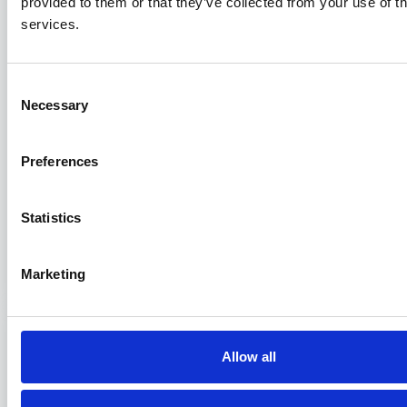
provided to them or that they’ve collected from your use of th
services.
Consent
Necessary
Selection
Preferences
Online l’innovativo Laboratorio di
Sviluppo delle Competenze
Statistics
Manageriali
02/05/2023
Marketing
Allow all