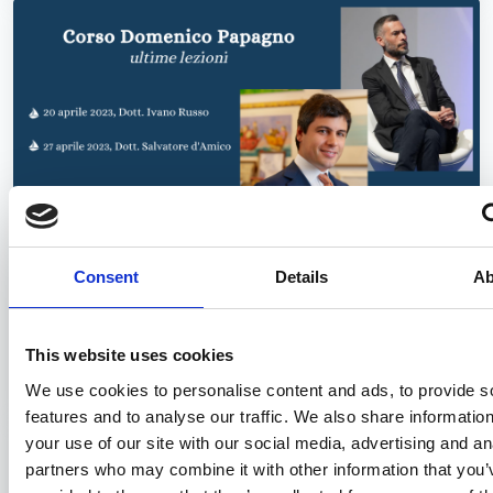
Consent
Details
Ab
Ivano Russo e Salvatore d'Amico
docenti al Corso Domenico Papagno
This website uses cookies
02/05/2023
We use cookies to personalise content and ads, to provide s
features and to analyse our traffic. We also share informatio
your use of our site with our social media, advertising and an
partners who may combine it with other information that you’