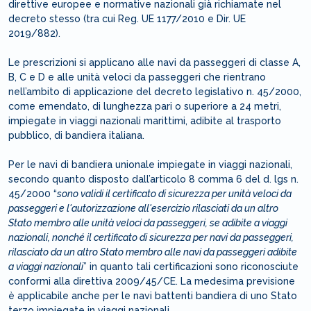
direttive europee e normative nazionali già richiamate nel
decreto stesso (tra cui Reg. UE 1177/2010 e Dir. UE
2019/882).
Le prescrizioni si applicano alle navi da passeggeri di classe A,
B, C e D e alle unità veloci da passeggeri che rientrano
nell’ambito di applicazione del decreto legislativo n. 45/2000,
come emendato, di lunghezza pari o superiore a 24 metri,
impiegate in viaggi nazionali marittimi, adibite al trasporto
pubblico, di bandiera italiana.
Per le navi di bandiera unionale impiegate in viaggi nazionali,
secondo quanto disposto dall’articolo 8 comma 6 del d. lgs n.
45/2000 “
sono validi il certificato di sicurezza per unità veloci da
passeggeri e l'autorizzazione all'esercizio rilasciati da un altro
Stato membro alle unità veloci da passeggeri, se adibite a viaggi
nazionali, nonché il certificato di sicurezza per navi da passeggeri,
rilasciato da un altro Stato membro alle navi da passeggeri adibite
a viaggi nazionali
” in quanto tali certificazioni sono riconosciute
conformi alla direttiva 2009/45/CE. La medesima previsione
è applicabile anche per le navi battenti bandiera di uno Stato
terzo impiegate in viaggi nazionali.