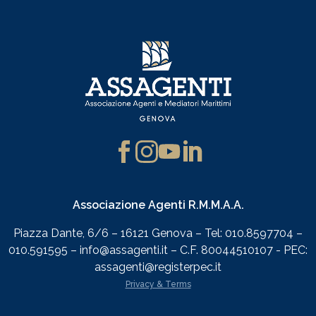
Associazione Agenti R.M.M.A.A.
Piazza Dante, 6/6 – 16121 Genova – Tel: 010.8597704 –
010.591595 – info@assagenti.it – C.F. 80044510107 - PEC:
assagenti@registerpec.it
Privacy & Terms