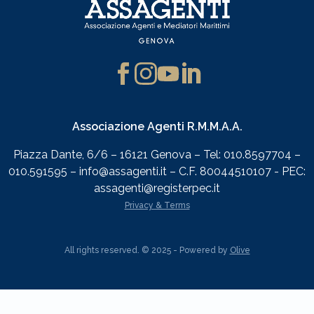
Associazione Agenti R.M.M.A.A.
Piazza Dante, 6/6 – 16121 Genova – Tel: 010.8597704 –
010.591595 – info@assagenti.it – C.F. 80044510107 - PEC:
assagenti@registerpec.it
Privacy & Terms
All rights reserved. © 2025 - Powered by
Olive