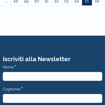
...
48
49
50
51
52
53
54
55
56
Iscriviti alla Newsletter
*
Nome
*
Cognome