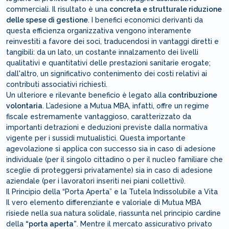
commerciali. Il risultato è una
concreta e strutturale riduzione
delle spese di gestione
. I benefici economici derivanti da
questa efficienza organizzativa vengono interamente
reinvestiti a favore dei soci, traducendosi in vantaggi diretti e
tangibili: da un lato, un costante innalzamento dei livelli
qualitativi e quantitativi delle prestazioni sanitarie erogate;
dall'altro, un significativo contenimento dei costi relativi ai
contributi associativi richiesti.
Un ulteriore e rilevante beneficio è legato alla
contribuzione
volontaria
. L’adesione a Mutua MBA, infatti, offre un regime
fiscale estremamente vantaggioso, caratterizzato da
importanti detrazioni e deduzioni previste dalla normativa
vigente per i sussidi mutualistici. Questa importante
agevolazione si applica con successo sia in caso di adesione
individuale (per il singolo cittadino o per il nucleo familiare che
sceglie di proteggersi privatamente) sia in caso di adesione
aziendale (per i lavoratori inseriti nei piani collettivi).
Il Principio della “Porta Aperta” e la Tutela Indissolubile a Vita
Il vero elemento differenziante e valoriale di Mutua MBA
risiede nella sua natura solidale, riassunta nel principio cardine
della
“porta aperta”
. Mentre il mercato assicurativo privato