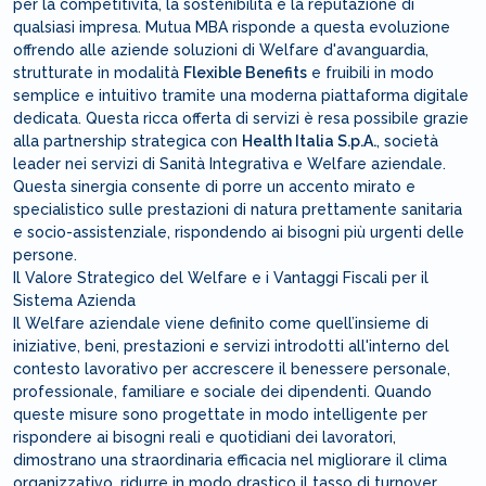
per la competitività, la sostenibilità e la reputazione di
qualsiasi impresa. Mutua MBA risponde a questa evoluzione
offrendo alle aziende soluzioni di Welfare d'avanguardia,
strutturate in modalità
Flexible Benefits
e fruibili in modo
semplice e intuitivo tramite una moderna piattaforma digitale
dedicata. Questa ricca offerta di servizi è resa possibile grazie
alla partnership strategica con
Health Italia S.p.A.
, società
leader nei servizi di Sanità Integrativa e Welfare aziendale.
Questa sinergia consente di porre un accento mirato e
specialistico sulle prestazioni di natura prettamente sanitaria
e socio-assistenziale, rispondendo ai bisogni più urgenti delle
persone.
Il Valore Strategico del Welfare e i Vantaggi Fiscali per il
Sistema Azienda
Il Welfare aziendale viene definito come quell’insieme di
iniziative, beni, prestazioni e servizi introdotti all'interno del
contesto lavorativo per accrescere il benessere personale,
professionale, familiare e sociale dei dipendenti. Quando
queste misure sono progettate in modo intelligente per
rispondere ai bisogni reali e quotidiani dei lavoratori,
dimostrano una straordinaria efficacia nel migliorare il clima
organizzativo, ridurre in modo drastico il tasso di turnover,