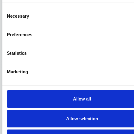
Consent
Necessary
Selection
Tregua fiscale per accise e sanzioni
Preferences
doganali
27/04/2023
Statistics
Marketing
Allow all
Allow selection