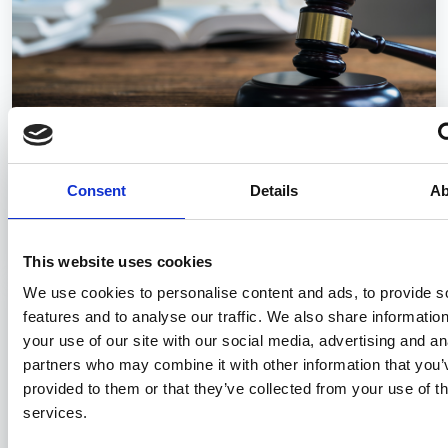
Il Consiglio di Stato dalla parte degli
Consent
Details
Ab
istruttori del mare
27/04/2023
This website uses cookies
We use cookies to personalise content and ads, to provide s
features and to analyse our traffic. We also share informatio
your use of our site with our social media, advertising and an
partners who may combine it with other information that you’
provided to them or that they’ve collected from your use of th
services.