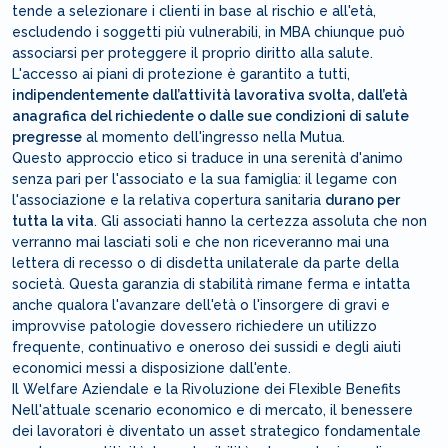
tende a selezionare i clienti in base al rischio e all'età,
escludendo i soggetti più vulnerabili, in MBA chiunque può
associarsi per proteggere il proprio diritto alla salute.
L'accesso ai piani di protezione è garantito a tutti,
indipendentemente dall’attività lavorativa svolta, dall’età
anagrafica del richiedente o dalle sue condizioni di salute
pregresse
al momento dell'ingresso nella Mutua.
Questo approccio etico si traduce in una serenità d'animo
senza pari per l'associato e la sua famiglia: il legame con
l'associazione e la relativa copertura sanitaria
durano per
tutta la vita
. Gli associati hanno la certezza assoluta che non
verranno mai lasciati soli e che non riceveranno mai una
lettera di recesso o di disdetta unilaterale da parte della
società. Questa garanzia di stabilità rimane ferma e intatta
anche qualora l'avanzare dell'età o l'insorgere di gravi e
improvvise patologie dovessero richiedere un utilizzo
frequente, continuativo e oneroso dei sussidi e degli aiuti
economici messi a disposizione dall'ente.
Il Welfare Aziendale e la Rivoluzione dei Flexible Benefits
Nell'attuale scenario economico e di mercato, il benessere
dei lavoratori è diventato un asset strategico fondamentale