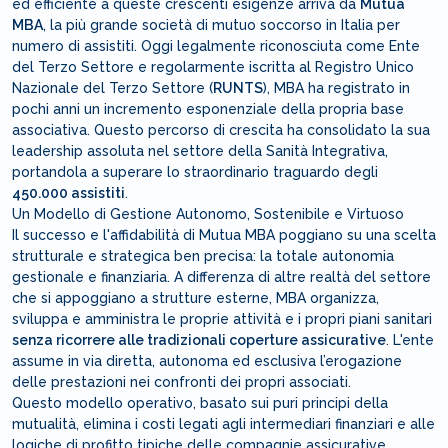
ed efficiente a queste crescenti esigenze arriva da
Mutua
MBA
, la più grande società di mutuo soccorso in Italia per
numero di assistiti. Oggi legalmente riconosciuta come Ente
del Terzo Settore e regolarmente iscritta al Registro Unico
Nazionale del Terzo Settore (
RUNTS
), MBA ha registrato in
pochi anni un incremento esponenziale della propria base
associativa. Questo percorso di crescita ha consolidato la sua
leadership assoluta nel settore della Sanità Integrativa,
portandola a superare lo straordinario traguardo degli
450.000 assistiti
.
Un Modello di Gestione Autonomo, Sostenibile e Virtuoso
Il successo e l'affidabilità di Mutua MBA poggiano su una scelta
strutturale e strategica ben precisa: la totale autonomia
gestionale e finanziaria. A differenza di altre realtà del settore
che si appoggiano a strutture esterne, MBA organizza,
sviluppa e amministra le proprie attività e i propri piani sanitari
senza ricorrere alle tradizionali coperture assicurative
. L'ente
assume in via diretta, autonoma ed esclusiva l’erogazione
delle prestazioni nei confronti dei propri associati.
Questo modello operativo, basato sui puri principi della
mutualità, elimina i costi legati agli intermediari finanziari e alle
logiche di profitto tipiche delle compagnie assicurative