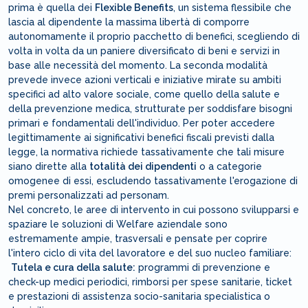
prima è quella dei
Flexible Benefits
, un sistema flessibile che
lascia al dipendente la massima libertà di comporre
autonomamente il proprio pacchetto di benefici, scegliendo di
volta in volta da un paniere diversificato di beni e servizi in
base alle necessità del momento. La seconda modalità
prevede invece azioni verticali e iniziative mirate su ambiti
specifici ad alto valore sociale, come quello della salute e
della prevenzione medica, strutturate per soddisfare bisogni
primari e fondamentali dell'individuo. Per poter accedere
legittimamente ai significativi benefici fiscali previsti dalla
legge, la normativa richiede tassativamente che tali misure
siano dirette alla
totalità dei dipendenti
o a categorie
omogenee di essi, escludendo tassativamente l'erogazione di
premi personalizzati ad personam.
Nel concreto, le aree di intervento in cui possono svilupparsi e
spaziare le soluzioni di Welfare aziendale sono
estremamente ampie, trasversali e pensate per coprire
l'intero ciclo di vita del lavoratore e del suo nucleo familiare:
Tutela e cura della salute:
programmi di prevenzione e
check-up medici periodici, rimborsi per spese sanitarie, ticket
e prestazioni di assistenza socio-sanitaria specialistica o