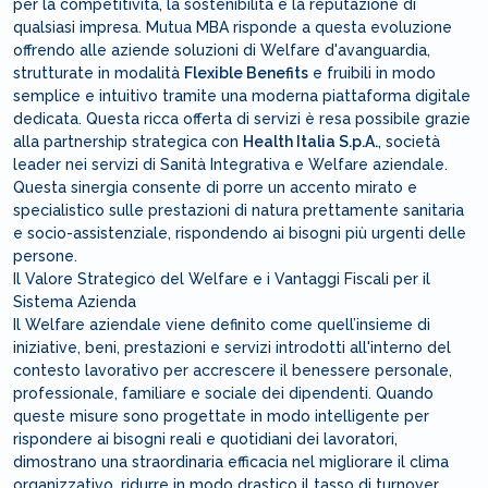
per la competitività, la sostenibilità e la reputazione di
qualsiasi impresa. Mutua MBA risponde a questa evoluzione
offrendo alle aziende soluzioni di Welfare d'avanguardia,
strutturate in modalità
Flexible Benefits
e fruibili in modo
semplice e intuitivo tramite una moderna piattaforma digitale
dedicata. Questa ricca offerta di servizi è resa possibile grazie
alla partnership strategica con
Health Italia S.p.A.
, società
leader nei servizi di Sanità Integrativa e Welfare aziendale.
Questa sinergia consente di porre un accento mirato e
specialistico sulle prestazioni di natura prettamente sanitaria
e socio-assistenziale, rispondendo ai bisogni più urgenti delle
persone.
Il Valore Strategico del Welfare e i Vantaggi Fiscali per il
Sistema Azienda
Il Welfare aziendale viene definito come quell’insieme di
iniziative, beni, prestazioni e servizi introdotti all'interno del
contesto lavorativo per accrescere il benessere personale,
professionale, familiare e sociale dei dipendenti. Quando
queste misure sono progettate in modo intelligente per
rispondere ai bisogni reali e quotidiani dei lavoratori,
dimostrano una straordinaria efficacia nel migliorare il clima
organizzativo, ridurre in modo drastico il tasso di turnover,