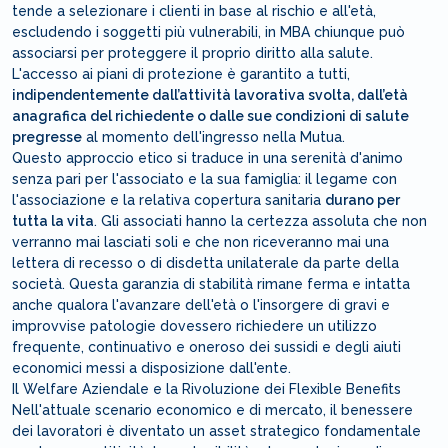
tende a selezionare i clienti in base al rischio e all'età,
escludendo i soggetti più vulnerabili, in MBA chiunque può
associarsi per proteggere il proprio diritto alla salute.
L'accesso ai piani di protezione è garantito a tutti,
indipendentemente dall’attività lavorativa svolta, dall’età
anagrafica del richiedente o dalle sue condizioni di salute
pregresse
al momento dell'ingresso nella Mutua.
Questo approccio etico si traduce in una serenità d'animo
senza pari per l'associato e la sua famiglia: il legame con
l'associazione e la relativa copertura sanitaria
durano per
tutta la vita
. Gli associati hanno la certezza assoluta che non
verranno mai lasciati soli e che non riceveranno mai una
lettera di recesso o di disdetta unilaterale da parte della
società. Questa garanzia di stabilità rimane ferma e intatta
anche qualora l'avanzare dell'età o l'insorgere di gravi e
improvvise patologie dovessero richiedere un utilizzo
frequente, continuativo e oneroso dei sussidi e degli aiuti
economici messi a disposizione dall'ente.
Il Welfare Aziendale e la Rivoluzione dei Flexible Benefits
Nell'attuale scenario economico e di mercato, il benessere
dei lavoratori è diventato un asset strategico fondamentale