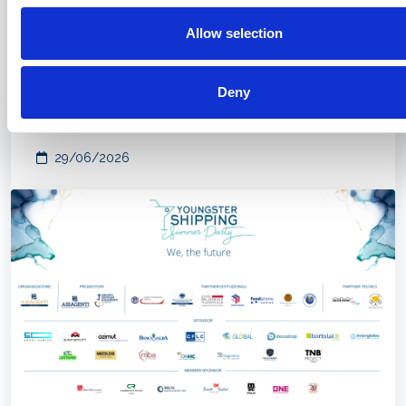
Allow selection
Tanti gli iscritti al nuovo focus di
approfondimento geopolitico
Deny
organizzato da Assagenti
29/06/2026