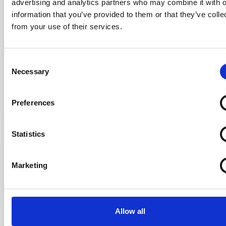
advertising and analytics partners who may combine it with o
information that you’ve provided to them or that they’ve colle
from your use of their services.
Consent
Necessary
La nuova BIMCO Biofuel Clause for
Selection
Time Charter Parties
Preferences
29/06/2026
Statistics
Marketing
Allow all