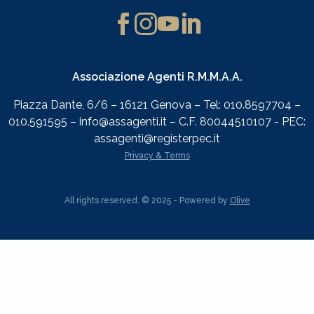
Associazione Agenti R.M.M.A.A.
Piazza Dante, 6/6 – 16121 Genova – Tel: 010.8597704 –
010.591595 – info@assagenti.it – C.F. 80044510107 - PEC:
assagenti@registerpec.it
Privacy & Terms
All rights reserved. © 2025 - Powered by
Olive