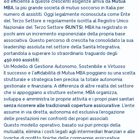
ed efficiente a queste crescenti esigenze arriva da
Mutua
MBA
, la più grande società di mutuo soccorso in Italia per
numero di assistiti. Oggi legalmente riconosciuta come Ente
del Terzo Settore e regolarmente iscritta al Registro Unico
Nazionale del Terzo Settore (
RUNTS
), MBA ha registrato in
pochi anni un incremento esponenziale della propria base
associativa. Questo percorso di crescita ha consolidato la sua
leadership assoluta nel settore della Sanità Integrativa,
portandola a superare lo straordinario traguardo degli
450.000 assistiti
.
Un Modello di Gestione Autonomo, Sostenibile e Virtuoso
Il successo e l'affidabilità di Mutua MBA poggiano su una scelta
strutturale e strategica ben precisa: la totale autonomia
gestionale e finanziaria. A differenza di altre realtà del settore
che si appoggiano a strutture esterne, MBA organizza,
sviluppa e amministra le proprie attività e i propri piani sanitari
senza ricorrere alle tradizionali coperture assicurative
. L'ente
assume in via diretta, autonoma ed esclusiva l’erogazione
delle prestazioni nei confronti dei propri associati.
Questo modello operativo, basato sui puri principi della
mutualità, elimina i costi legati agli intermediari finanziari e alle
logiche di profitto tipiche delle compagnie assicurative