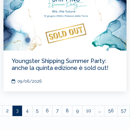
Youngster Shipping Summer Party:
anche la quinta edizione è sold out!
09/06/2026
2
3
4
5
6
7
8
9
10
...
56
57