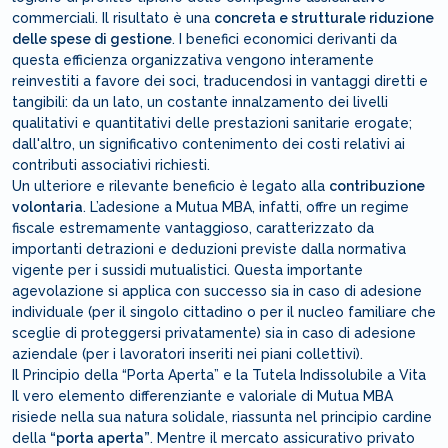
commerciali. Il risultato è una
concreta e strutturale riduzione
delle spese di gestione
. I benefici economici derivanti da
questa efficienza organizzativa vengono interamente
reinvestiti a favore dei soci, traducendosi in vantaggi diretti e
tangibili: da un lato, un costante innalzamento dei livelli
qualitativi e quantitativi delle prestazioni sanitarie erogate;
dall'altro, un significativo contenimento dei costi relativi ai
contributi associativi richiesti.
Un ulteriore e rilevante beneficio è legato alla
contribuzione
volontaria
. L’adesione a Mutua MBA, infatti, offre un regime
fiscale estremamente vantaggioso, caratterizzato da
importanti detrazioni e deduzioni previste dalla normativa
vigente per i sussidi mutualistici. Questa importante
agevolazione si applica con successo sia in caso di adesione
individuale (per il singolo cittadino o per il nucleo familiare che
sceglie di proteggersi privatamente) sia in caso di adesione
aziendale (per i lavoratori inseriti nei piani collettivi).
Il Principio della “Porta Aperta” e la Tutela Indissolubile a Vita
Il vero elemento differenziante e valoriale di Mutua MBA
risiede nella sua natura solidale, riassunta nel principio cardine
della
“porta aperta”
. Mentre il mercato assicurativo privato