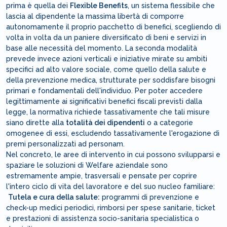
prima è quella dei
Flexible Benefits
, un sistema flessibile che
lascia al dipendente la massima libertà di comporre
autonomamente il proprio pacchetto di benefici, scegliendo di
volta in volta da un paniere diversificato di beni e servizi in
base alle necessità del momento. La seconda modalità
prevede invece azioni verticali e iniziative mirate su ambiti
specifici ad alto valore sociale, come quello della salute e
della prevenzione medica, strutturate per soddisfare bisogni
primari e fondamentali dell'individuo. Per poter accedere
legittimamente ai significativi benefici fiscali previsti dalla
legge, la normativa richiede tassativamente che tali misure
siano dirette alla
totalità dei dipendenti
o a categorie
omogenee di essi, escludendo tassativamente l'erogazione di
premi personalizzati ad personam.
Nel concreto, le aree di intervento in cui possono svilupparsi e
spaziare le soluzioni di Welfare aziendale sono
estremamente ampie, trasversali e pensate per coprire
l'intero ciclo di vita del lavoratore e del suo nucleo familiare:
Tutela e cura della salute:
programmi di prevenzione e
check-up medici periodici, rimborsi per spese sanitarie, ticket
e prestazioni di assistenza socio-sanitaria specialistica o