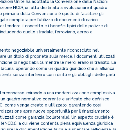
Nazioni Unite ha adottato la Convenzione delle Nazioni
zione NCD), un atto destinato a rivoluzionare il quadro
o primario della Convenzione è quello di facilitare gli
gale completa per l’utilizzo di documenti di carico
stendere il concetto e i benefici tipici delle polizze di
 includendo quello stradale, ferroviario, aereo e
cumento negoziabile universalmente riconosciuto nel
e un titolo di proprietà sulla merce. I documenti utilizzati
unzione di negoziabilità mentre le merci erano in transito. La
acuna, operando come un quadro giuridico che si affianca
tenti, senza interferire con i diritti e gli obblighi delle parti
 interconnesse, mirando a una modernizzazione complessiva
e un quadro normativo coerente e unificato che definisce
), come venga creato e utilizzato, garantendo così
ardizzazione apre nuove opportunità per il finanziamento
lizzati come garanzia (collaterale). Un aspetto cruciale è
o (eNCDs), a cui viene conferita piena equivalenza giuridica
di ridurre la documentazione fisica e aumentare l’efficienza, la