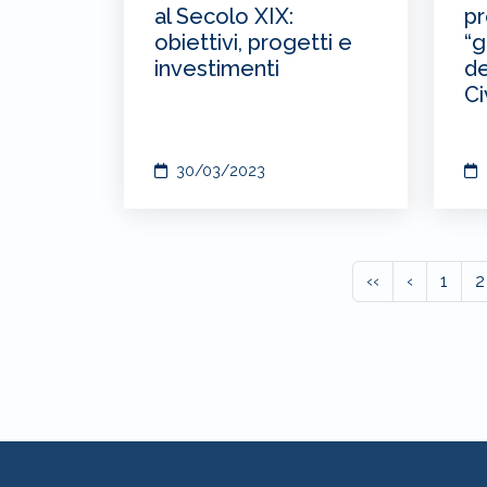
al Secolo XIX:
pr
obiettivi, progetti e
“g
investimenti
de
Ci
30/03/2023
‹‹
‹
1
2