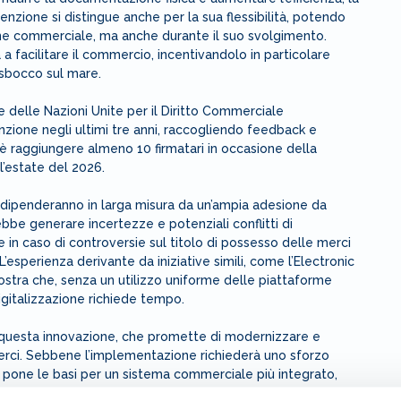
enzione si distingue anche per la sua flessibilità, potendo
ione commerciale, ma anche durante il suo svolgimento.
 a facilitare il commercio, incentivandolo in particolare
di sbocco sul mare.
 delle Nazioni Unite per il Diritto Commerciale
nzione negli ultimi tre anni, raccogliendo feedback e
 è raggiungere almeno 10 firmatari in occasione della
ll’estate del 2026.
e dipenderanno in larga misura da un’ampia adesione da
be generare incertezze e potenziali conflitti di
e in caso di controversie sul titolo di possesso delle merci
. L’esperienza derivante da iniziative simili, come l’Electronic
tra che, senza un utilizzo uniforme delle piattaforme
 digitalizzazione richiede tempo.
a questa innovazione, che promette di modernizzare e
erci. Sebbene l’implementazione richiederà uno sforzo
 pone le basi per un sistema commerciale più integrato,
gali alle opportunità offerte dalla tecnologia digitale.