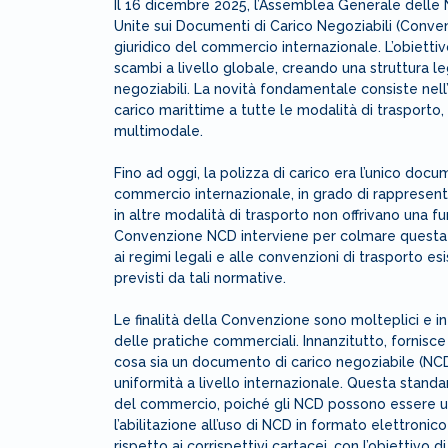
Il 16 dicembre 2025, l’Assemblea Generale delle 
Unite sui Documenti di Carico Negoziabili (Conven
giuridico del commercio internazionale. L’obiettiv
scambi a livello globale, creando una struttura le
negoziabili. La novità fondamentale consiste nell’e
carico marittime a tutte le modalità di trasporto,
multimodale.
Fino ad oggi, la polizza di carico era l’unico do
commercio internazionale, in grado di rappresentar
in altre modalità di trasporto non offrivano una f
Convenzione NCD interviene per colmare questa l
ai regimi legali e alle convenzioni di trasporto esis
previsti da tali normative.
Le finalità della Convenzione sono molteplici e
delle pratiche commerciali. Innanzitutto, fornisc
cosa sia un documento di carico negoziabile (NCD
uniformità a livello internazionale. Questa stand
del commercio, poiché gli NCD possono essere uti
l’abilitazione all’uso di NCD in formato elettronic
rispetto ai corrispettivi cartacei, con l’obiettivo 