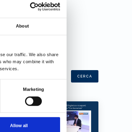
About
se our traffic. We also share
ers who may combine it with
 services.
CERCA
Marketing
Allow all