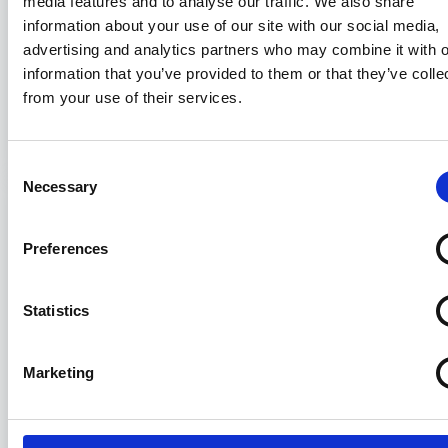
media features and to analyse our traffic. We also share
information about your use of our site with our social media,
Compravendita di navi e il nuovo
advertising and analytics partners who may combine it with o
“SALEFORM 2025”: prime note
information that you’ve provided to them or that they’ve colle
sistematiche
from your use of their services.
31/07/2026
Consent
Necessary
Selection
Preferences
Statistics
Marketing