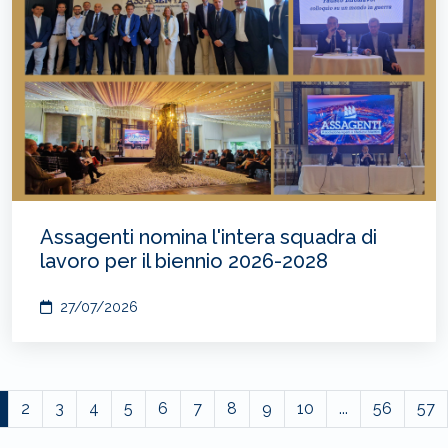
Assagenti nomina l'intera squadra di
lavoro per il biennio 2026-2028
27/07/2026
2
3
4
5
6
7
8
9
10
...
56
57