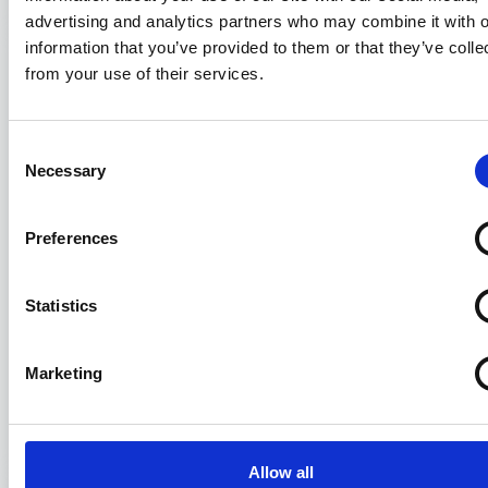
advertising and analytics partners who may combine it with o
information that you’ve provided to them or that they’ve colle
from your use of their services.
Consent
Necessary
Selection
Preferences
Statistics
Il Consiglio di Stato sui balneari: tra
principi di diritto europeo e interesse
Marketing
pubblico
02/07/2026
Allow all