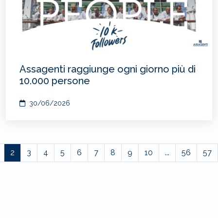
Assagenti raggiunge ogni giorno più di
10.000 persone
30/06/2026
2
3
4
5
6
7
8
9
10
...
56
57