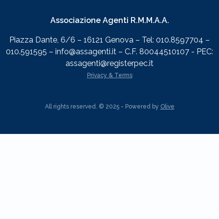
Associazione Agenti R.M.M.A.A.
Piazza Dante, 6/6 – 16121 Genova – Tel: 010.8597704 –
010.591595 – info@assagenti.it – C.F. 80044510107 - PEC:
assagenti@registerpec.it
Privacy & Terms
All rights reserved. © 2025 - Powered by
Olive