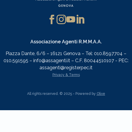
Associazione Agenti R.M.M.A.A.
Piazza Dante, 6/6 – 16121 Genova – Tel: 010.8597704 –
010.591595 – info@assagenti.it – C.F. 80044510107 - PEC:
assagenti@registerpec.it
Privacy & Terms
All rights reserved. © 2025 - Powered by
Olive