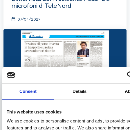
microfoni di TeleNord
07/04/2023
Consent
Details
Ab
Il Presidente Pessina al Secolo XIX:
This website uses cookies
obiettivi, progetti e investimenti
We use cookies to personalise content and ads, to provide s
features and to analyse our traffic. We also share informatio
30/03/2023