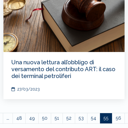
Una nuova lettura all’obbligo di
versamento del contributo ART: il caso
dei terminal petroliferi
27/03/2023
...
48
49
50
51
52
53
54
55
56