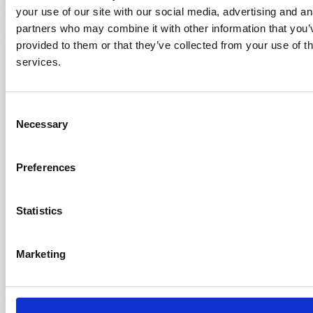
your use of our site with our social media, advertising and an
partners who may combine it with other information that you’
provided to them or that they’ve collected from your use of th
services.
Consent
Necessary
Selection
Preferences
Statistics
Il Consiglio di Stato si pronuncia sulla
“guerra delle banane” del porto di
Civitavecchia
Marketing
29/03/2023