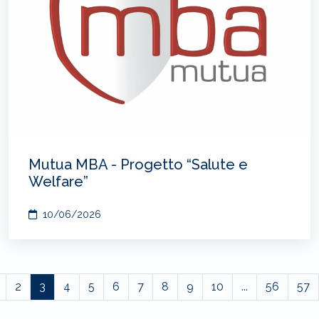
Mutua MBA - Progetto “Salute e
Welfare”
10/06/2026
2
3
4
5
6
7
8
9
10
...
56
57