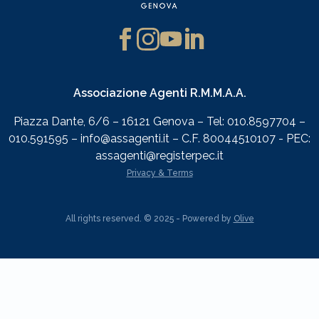
Associazione Agenti R.M.M.A.A.
Piazza Dante, 6/6 – 16121 Genova – Tel: 010.8597704 –
010.591595 – info@assagenti.it – C.F. 80044510107 - PEC:
assagenti@registerpec.it
Privacy & Terms
All rights reserved. © 2025 - Powered by
Olive