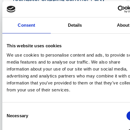
2026: gli highlight della serata
22/06/2026
Consent
Details
About
This website uses cookies
We use cookies to personalise content and ads, to provide s
media features and to analyse our traffic. We also share
information about your use of our site with our social media,
advertising and analytics partners who may combine it with o
information that you’ve provided to them or that they’ve colle
from your use of their services.
Il Consigliere Demarchi incontra il
Consent
Consolato Generale britannico
Necessary
Selection
15/06/2026