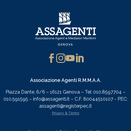
Associazione Agenti R.M.M.A.A.
Piazza Dante, 6/6 – 16121 Genova – Tel: 010.8597704 –
010.591595 – info@assagenti.it – C.F. 80044510107 - PEC:
assagenti@registerpec.it
Privacy & Terms