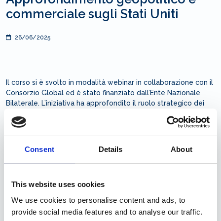
commerciale sugli Stati Uniti
26/06/2025
Il corso si è svolto in modalità webinar in collaborazione con il
Consorzio Global ed è stato finanziato dall’Ente Nazionale
Bilaterale. L’iniziativa ha approfondito il ruolo strategico dei
rapporti con gli Stati Uniti per le aziende del settore shipping,
alla luce dei recenti cambiamenti politici. Particolare
attenzione è stata dedicata agli aspetti interculturali,
fondamentali per consolidare e rinnovare i rapporti
Consent
Details
About
commerciali e rafforzare le strategie aziendali.
Gli obiettivi del corso erano quelli di approfondire i rapporti
This website uses cookies
interculturali, le tendenze politiche e i nuovi trend
commerciali, così da migliorare la gestione delle dinamiche
We use cookies to personalise content and ads, to
interne ed esterne. Inoltre, il percorso mirava a identificare i
provide social media features and to analyse our traffic.
fattori economici legati alle nuove tendenze emergenti nel